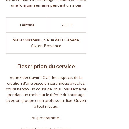
une fois par semaine pendant un mois
200
euros
Terminé
T
200 €
e
r
Atelier Mirabeau, 4 Rue de la Cépède,
m
Aix-en-Provence
i
n
é
Description du service
Venez découvrir TOUT les aspects de la
création d'une pièce en céramique avec les
cours hebdo, un cours de 2h30 par semaine
pendant un mois sur le thème du tournage
avec un groupe et un professeur fixe. Ouvert
à tout niveau.
Au programme :