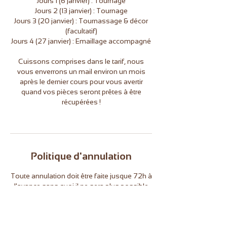
Jours 1 (6 janvier) : Tournage
Jours 2 (13 janvier) : Tournage
Jours 3 (20 janvier) : Tournassage & décor
(facultatif)
Jours 4 (27 janvier) : Emaillage accompagné
Cuissons comprises dans le tarif, nous
vous enverrons un mail environ un mois
après le dernier cours pour vous avertir
quand vos pièces seront prêtes à être
récupérées !
Politique d'annulation
Toute annulation doit être faite jusque 72h à
l'avance sans quoi il ne sera plus possible
d'annuler ou de se faire rembourser une
réservation.
L'Atelier se réserve le droit d'annuler le stage
sous réserve de 3 participants minimum.