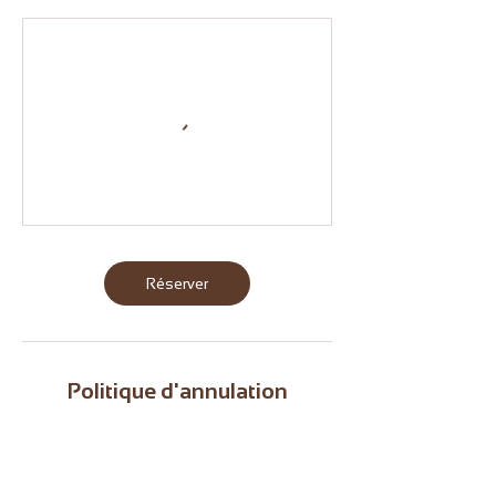
Réserver
Politique d'annulation
Les créneaux atelier libre peuvent être
annulé ou déplacé jusque 1h à l'avance, au
delà de ce délai les créneaux ne pourront